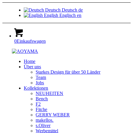
Deutsch
Deutsch
de
English
Englisch
en
0
Einkaufswagen
Home
Über uns
Starkes Design für über 50 Länder
Team
Jobs
Kollektionen
NEUHEITEN
Bench
F2
Fitche
GERRY WEBER
makellos.
s.Oliver
Werbemittel