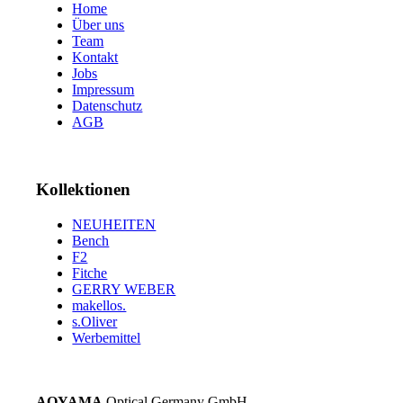
Home
Über uns
Team
Kontakt
Jobs
Impressum
Datenschutz
AGB
Kollektionen
NEUHEITEN
Bench
F2
Fitche
GERRY WEBER
makellos.
s.Oliver
Werbemittel
AOYAMA
Optical Germany GmbH