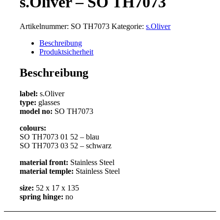
s.Oliver – SO TH7073
Artikelnummer:
SO TH7073
Kategorie:
s.Oliver
Beschreibung
Produktsicherheit
Beschreibung
label:
s.Oliver
type:
glasses
model no:
SO TH7073
colours:
SO TH7073 01 52 – blau
SO TH7073 03 52 – schwarz
material front:
Stainless Steel
material temple:
Stainless Steel
size:
52 x 17 x 135
spring hinge:
no