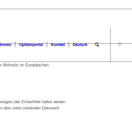
tionen
Optikerportal
Kontakt
Deutsch
gem Wohnsitz im Europäischen
logien (der Einfachheit halber werden
t. In dem unten stehenden Dokument