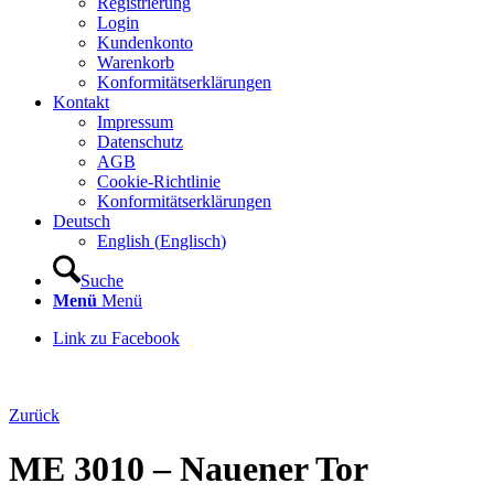
Registrierung
Login
Kundenkonto
Warenkorb
Konformitätserklärungen
Kontakt
Impressum
Datenschutz
AGB
Cookie-Richtlinie
Konformitätserklärungen
Deutsch
English
(
Englisch
)
Suche
Menü
Menü
Link zu Facebook
Zurück
ME 3010 – Nauener Tor