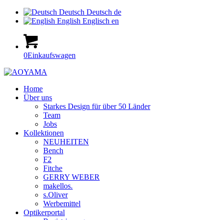
Deutsch
Deutsch
de
English
Englisch
en
0
Einkaufswagen
Home
Über uns
Starkes Design für über 50 Länder
Team
Jobs
Kollektionen
NEUHEITEN
Bench
F2
Fitche
GERRY WEBER
makellos.
s.Oliver
Werbemittel
Optikerportal