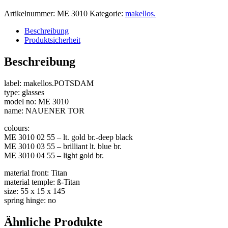
Artikelnummer:
ME 3010
Kategorie:
makellos.
Beschreibung
Produktsicherheit
Beschreibung
label: makellos.POTSDAM
type: glasses
model no: ME 3010
name: NAUENER TOR
colours:
ME 3010 02 55 – lt. gold br.-deep black
ME 3010 03 55 – brilliant lt. blue br.
ME 3010 04 55 – light gold br.
material front: Titan
material temple: ß-Titan
size: 55 x 15 x 145
spring hinge: no
Ähnliche Produkte