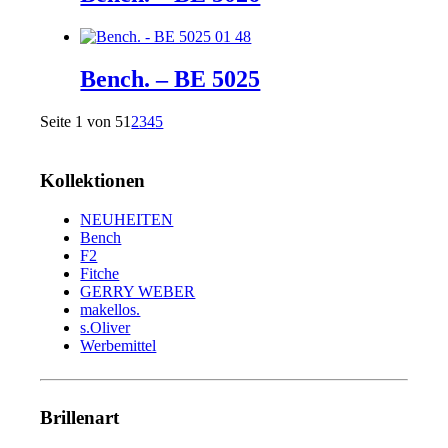
Bench. – BE 5025
Seite 1 von 5
1
2
3
4
5
Kollektionen
NEUHEITEN
Bench
F2
Fitche
GERRY WEBER
makellos.
s.Oliver
Werbemittel
Brillenart