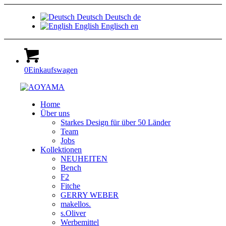
Deutsch
Deutsch
de
English
Englisch
en
0
Einkaufswagen
Home
Über uns
Starkes Design für über 50 Länder
Team
Jobs
Kollektionen
NEUHEITEN
Bench
F2
Fitche
GERRY WEBER
makellos.
s.Oliver
Werbemittel