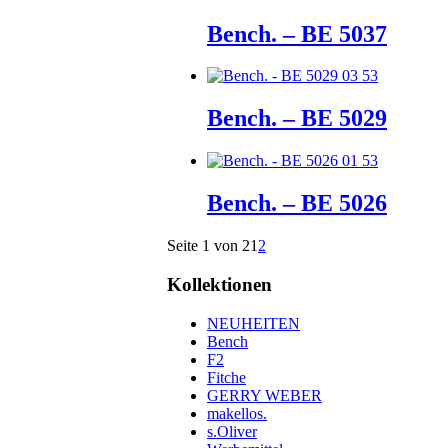
Bench. – BE 5037
Bench. – BE 5029
Bench. – BE 5026
Seite 1 von 2
1
2
Kollektionen
NEUHEITEN
Bench
F2
Fitche
GERRY WEBER
makellos.
s.Oliver