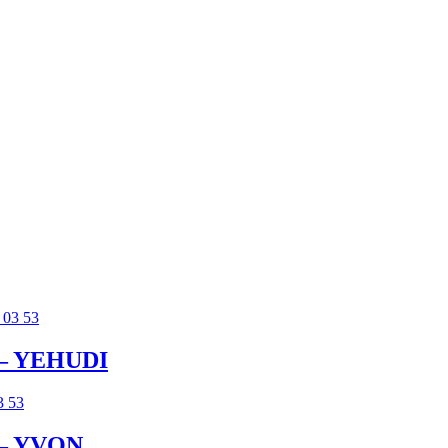
 – YEHUDI
 – YVON