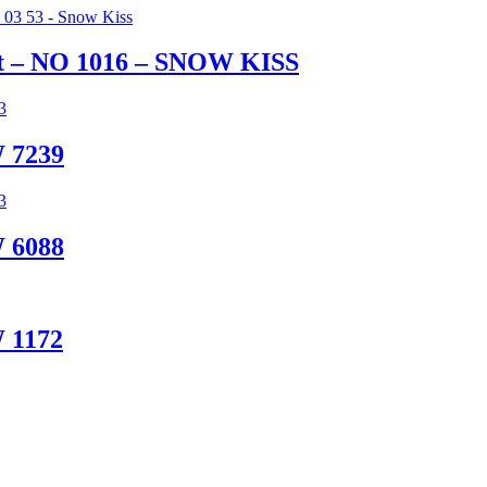
t – NO 1016 – SNOW KISS
 7239
 6088
 1172