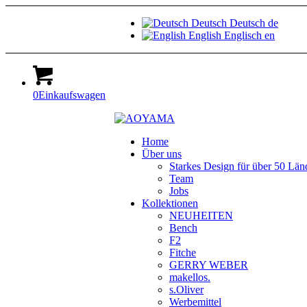
Deutsch
Deutsch
de
English
Englisch
en
0
Einkaufswagen
Home
Über uns
Starkes Design für über 50 Län
Team
Jobs
Kollektionen
NEUHEITEN
Bench
F2
Fitche
GERRY WEBER
makellos.
s.Oliver
Werbemittel