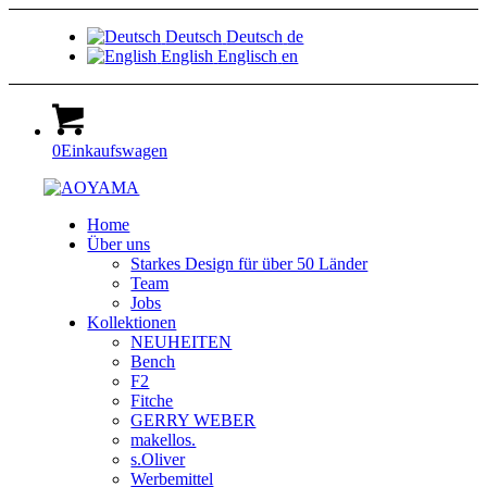
Deutsch
Deutsch
de
English
Englisch
en
0
Einkaufswagen
Home
Über uns
Starkes Design für über 50 Länder
Team
Jobs
Kollektionen
NEUHEITEN
Bench
F2
Fitche
GERRY WEBER
makellos.
s.Oliver
Werbemittel