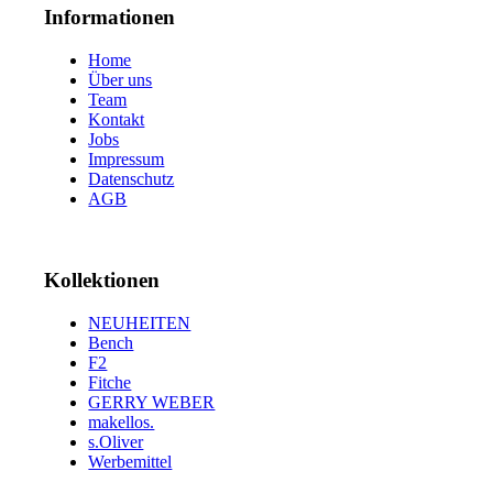
53
10
Informationen
54
5
55
7
Home
57
1
Über uns
58
1
Team
59
1
Kontakt
62
2
Jobs
63
2
Impressum
Datenschutz
AGB
Kollektionen
NEUHEITEN
Bench
F2
Fitche
GERRY WEBER
makellos.
s.Oliver
Werbemittel