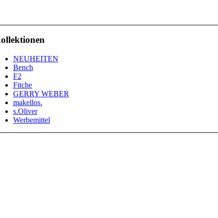
ollektionen
NEUHEITEN
Bench
F2
Fitche
GERRY WEBER
makellos.
s.Oliver
Werbemittel