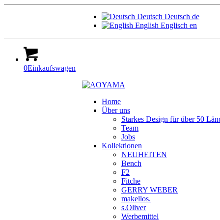
Deutsch
Deutsch
de
English
Englisch
en
0
Einkaufswagen
Home
Über uns
Starkes Design für über 50 Län
Team
Jobs
Kollektionen
NEUHEITEN
Bench
F2
Fitche
GERRY WEBER
makellos.
s.Oliver
Werbemittel