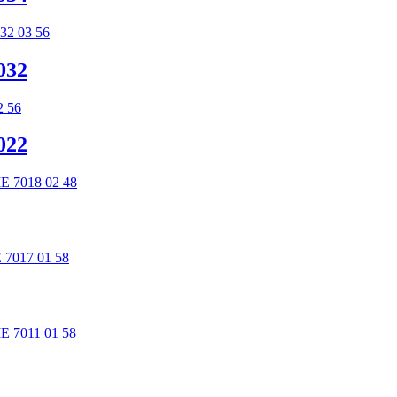
032
022