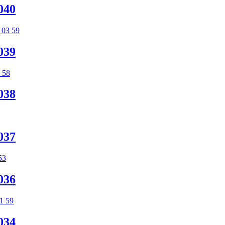
040
039
038
037
036
034