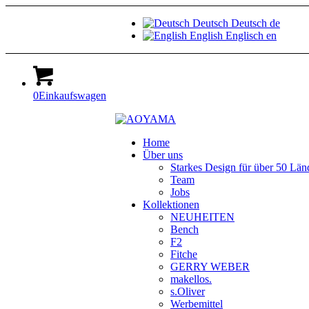
Deutsch
Deutsch
de
English
Englisch
en
0
Einkaufswagen
Home
Über uns
Starkes Design für über 50 Län
Team
Jobs
Kollektionen
NEUHEITEN
Bench
F2
Fitche
GERRY WEBER
makellos.
s.Oliver
Werbemittel