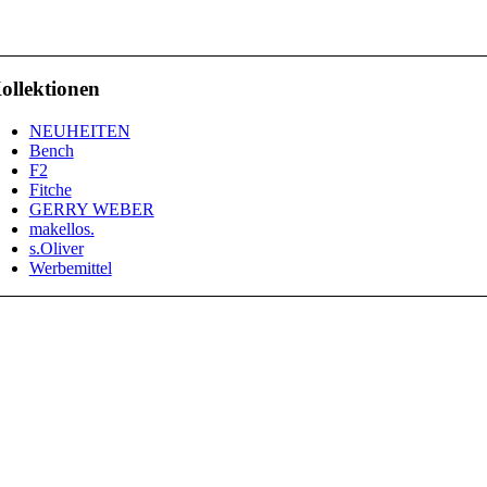
ollektionen
NEUHEITEN
Bench
F2
Fitche
GERRY WEBER
makellos.
s.Oliver
Werbemittel