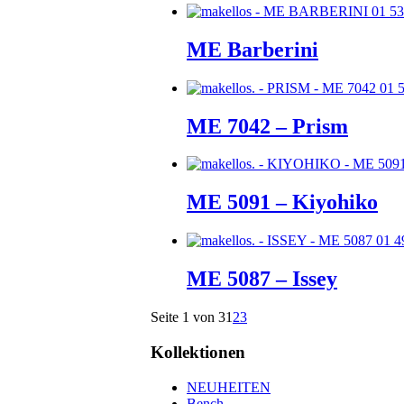
ME Barberini
ME 7042 – Prism
ME 5091 – Kiyohiko
ME 5087 – Issey
Seite 1 von 3
1
2
3
Kollektionen
NEUHEITEN
Bench