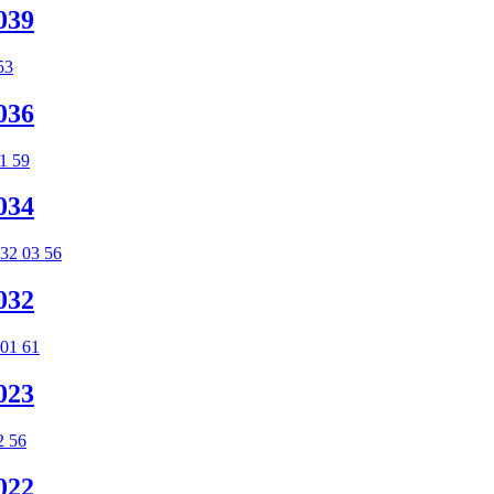
039
036
034
032
023
022