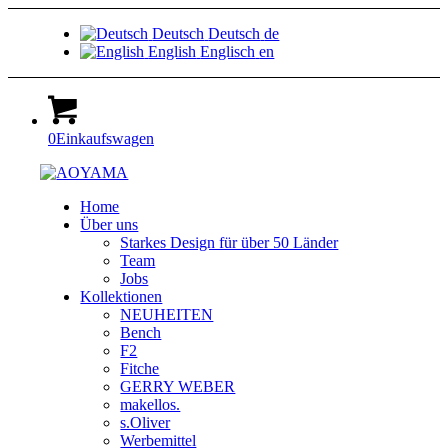
Deutsch
Deutsch
de
English
Englisch
en
0
Einkaufswagen
Home
Über uns
Starkes Design für über 50 Länder
Team
Jobs
Kollektionen
NEUHEITEN
Bench
F2
Fitche
GERRY WEBER
makellos.
s.Oliver
Werbemittel