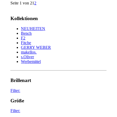
Seite 1 von 2
1
2
Kollektionen
NEUHEITEN
Bench
F2
Fitche
GERRY WEBER
makellos.
s.Oliver
Werbemittel
Brillenart
Filter:
glasses
75
Größe
sunglasses
34
Filter: