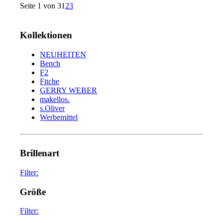
Seite 1 von 3
1
2
3
Kollektionen
NEUHEITEN
Bench
F2
Fitche
GERRY WEBER
makellos.
s.Oliver
Werbemittel
Brillenart
Filter:
glasses
75
Größe
sunglasses
34
Filter: