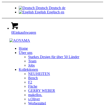
Deutsch
Deutsch
de
English
Englisch
en
0
Einkaufswagen
Home
Über uns
Starkes Design für über 50 Länder
Team
Jobs
Kollektionen
NEUHEITEN
Bench
F2
Fitche
GERRY WEBER
makellos.
s.Oliver
Werbemittel