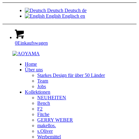
Deutsch
Deutsch
de
English
Englisch
en
0
Einkaufswagen
Home
Über uns
Starkes Design für über 50 Länder
Team
Jobs
Kollektionen
NEUHEITEN
Bench
F2
Fitche
GERRY WEBER
makellos.
s.Oliver
Werbemittel