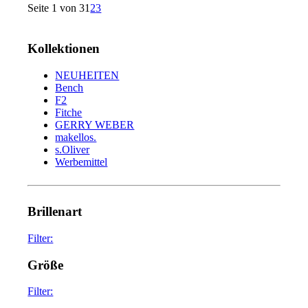
Seite 1 von 3
1
2
3
Kollektionen
NEUHEITEN
Bench
F2
Fitche
GERRY WEBER
makellos.
s.Oliver
Werbemittel
Brillenart
Filter:
glasses
75
Größe
sunglasses
34
Filter: