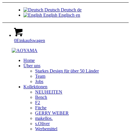
Deutsch
Deutsch
de
English
Englisch
en
0
Einkaufswagen
Home
Über uns
Starkes Design für über 50 Länder
Team
Jobs
Kollektionen
NEUHEITEN
Bench
F2
Fitche
GERRY WEBER
makellos.
s.Oliver
Werbemittel