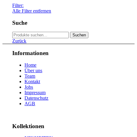
46
4
Filter:
48
9
Alle Filter entfernen
49
4
no
104
50
11
yes
5
Suche
51
11
52
9
Suche
53
10
Suchen
nach:
54
9
Zurück
55
8
56
5
Informationen
57
6
58
6
Home
59
4
Über uns
60
2
Team
61
2
Kontakt
63
1
Jobs
Impressum
Datenschutz
AGB
Kollektionen