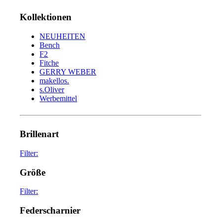
Kollektionen
NEUHEITEN
Bench
F2
Fitche
GERRY WEBER
makellos.
s.Oliver
Werbemittel
Brillenart
Filter:
glasses
75
Größe
sunglasses
34
Filter:
45
2
Federscharnier
47
6