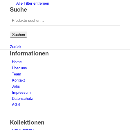
no
115
Alle Filter entfernen
49
5
Suche
yes
11
50
6
Suche
51
12
nach:
52
21
53
20
Suchen
54
17
55
11
Zurück
56
Informationen
4
57
1
Home
58
3
Über uns
Team
Kontakt
Jobs
Impressum
Datenschutz
AGB
Kollektionen