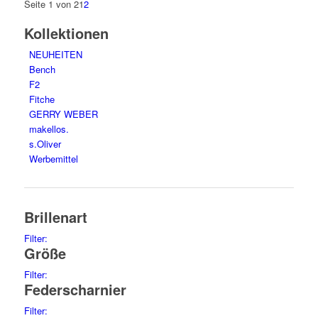
Seite 1 von 2
1
2
Kollektionen
NEUHEITEN
Bench
F2
Fitche
GERRY WEBER
makellos.
s.Oliver
Werbemittel
Brillenart
Filter:
Größe
glasses
61
reading glasses
2
Filter:
sunglasses
63
Federscharnier
44
1
46
1
Filter:
48
1