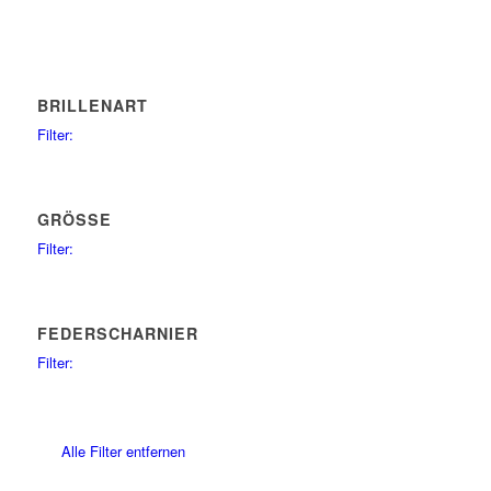
BRILLENART
Filter:
sunglasses
15
GRÖSSE
Filter:
66
1
67
1
70
FEDERSCHARNIER
1
74
Filter:
1
no
15
64
1
69
1
Alle Filter entfernen
51
1
54
1