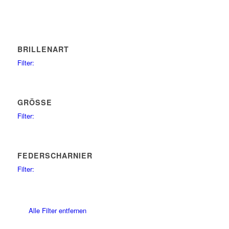
BRILLENART
Filter:
sunglasses
15
GRÖSSE
Filter:
66
1
67
1
70
FEDERSCHARNIER
1
74
Filter:
1
no
15
64
1
69
1
Alle Filter entfernen
51
1
54
1