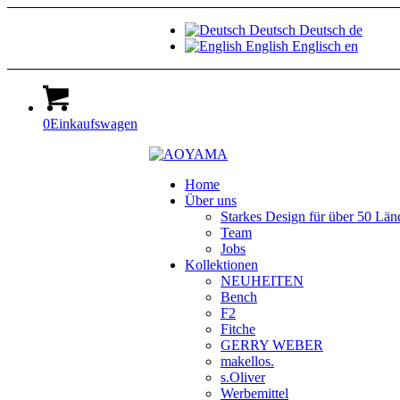
Deutsch
Deutsch
de
English
Englisch
en
0
Einkaufswagen
Home
Über uns
Starkes Design für über 50 Län
Team
Jobs
Kollektionen
NEUHEITEN
Bench
F2
Fitche
GERRY WEBER
makellos.
s.Oliver
Werbemittel