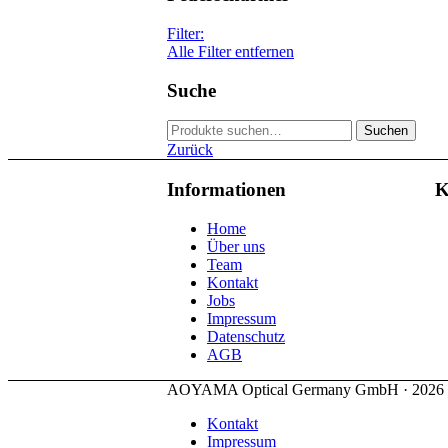
44
1
46
1
Filter:
48
7
Alle Filter entfernen
49
3
no
76
50
9
yes
32
Suche
51
10
52
3
Suche
53
18
Suchen
nach:
54
13
Zurück
55
10
56
12
Informationen
K
57
10
58
6
Home
59
3
Über uns
60
1
Team
61
1
Kontakt
Jobs
Impressum
Datenschutz
AGB
AOYAMA Optical Germany GmbH · 2026
Kontakt
Impressum