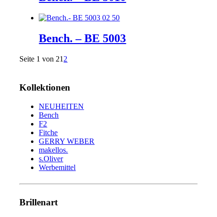
Bench. – BE 5003
Seite 1 von 2
1
2
Kollektionen
NEUHEITEN
Bench
F2
Fitche
GERRY WEBER
makellos.
s.Oliver
Werbemittel
Brillenart