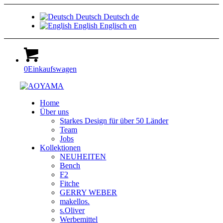
Deutsch
Deutsch
de
English
Englisch
en
0
Einkaufswagen
Home
Über uns
Starkes Design für über 50 Länder
Team
Jobs
Kollektionen
NEUHEITEN
Bench
F2
Fitche
GERRY WEBER
makellos.
s.Oliver
Werbemittel