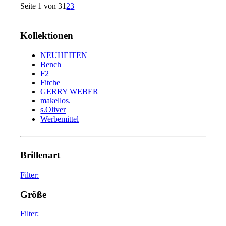
Seite 1 von 3
1
2
3
Kollektionen
NEUHEITEN
Bench
F2
Fitche
GERRY WEBER
makellos.
s.Oliver
Werbemittel
Brillenart
Filter:
glasses
75
Größe
sunglasses
34
Filter: