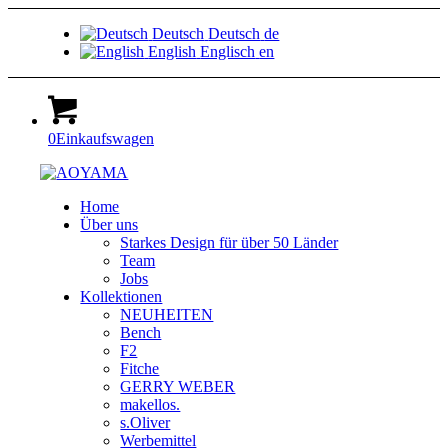
Deutsch
Deutsch
de
English
Englisch
en
0
Einkaufswagen
Home
Über uns
Starkes Design für über 50 Länder
Team
Jobs
Kollektionen
NEUHEITEN
Bench
F2
Fitche
GERRY WEBER
makellos.
s.Oliver
Werbemittel