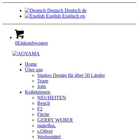
Deutsch
Deutsch
de
English
Englisch
en
0
Einkaufswagen
Home
Über uns
Starkes Design für über 50 Länder
Team
Jobs
Kollektionen
NEUHEITEN
Bench
F2
Fitche
GERRY WEBER
makellos.
s.Oliver
Werbemittel