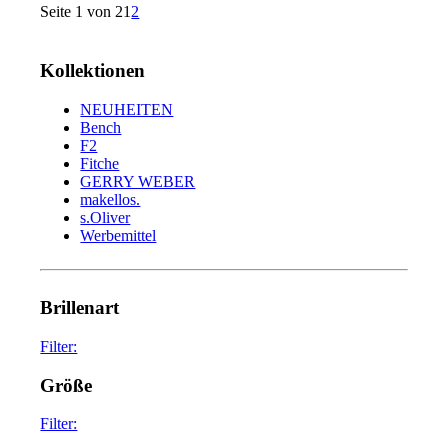
Seite 1 von 2
1
2
Kollektionen
NEUHEITEN
Bench
F2
Fitche
GERRY WEBER
makellos.
s.Oliver
Werbemittel
Brillenart
Filter:
glasses
75
Größe
sunglasses
34
Filter: