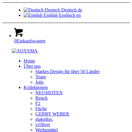
Deutsch
Deutsch
de
English
Englisch
en
0
Einkaufswagen
Home
Über uns
Starkes Design für über 50 Länder
Team
Jobs
Kollektionen
NEUHEITEN
Bench
F2
Fitche
GERRY WEBER
makellos.
s.Oliver
Werbemittel