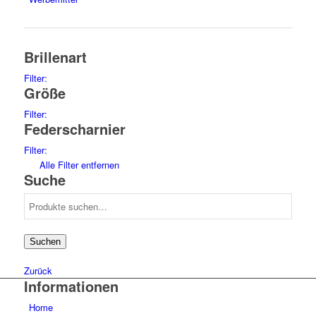
Brillenart
Filter:
Größe
sunglasses
15
Filter:
Federscharnier
66
1
67
1
Filter:
70
1
no
15
Alle Filter entfernen
74
1
Suche
64
1
Suche
69
1
nach:
51
1
54
1
Suchen
57
1
59
2
Zurück
60
Informationen
1
61
2
Home
62
1