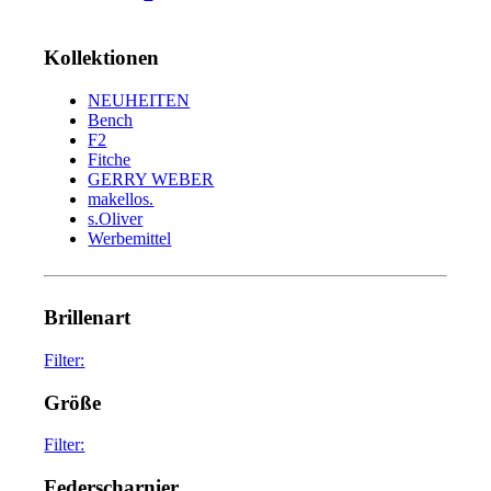
Kollektionen
NEUHEITEN
Bench
F2
Fitche
GERRY WEBER
makellos.
s.Oliver
Werbemittel
Brillenart
Filter:
glasses
75
Größe
sunglasses
34
Filter:
45
2
Federscharnier