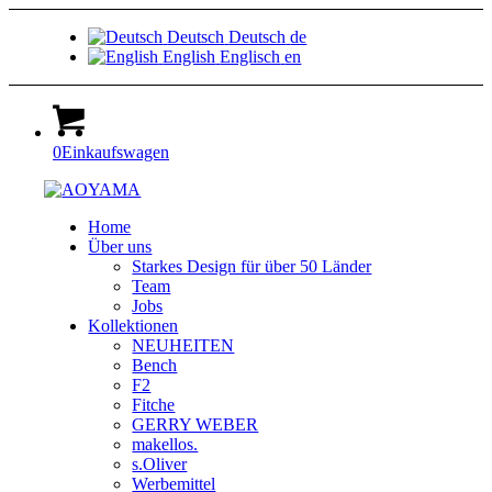
Deutsch
Deutsch
de
English
Englisch
en
0
Einkaufswagen
Home
Über uns
Starkes Design für über 50 Länder
Team
Jobs
Kollektionen
NEUHEITEN
Bench
F2
Fitche
GERRY WEBER
makellos.
s.Oliver
Werbemittel