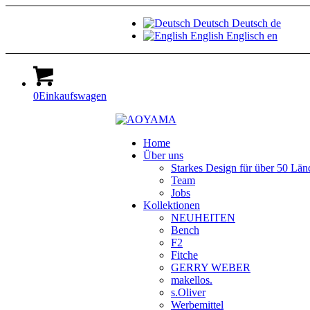
Deutsch
Deutsch
de
English
Englisch
en
0
Einkaufswagen
Home
Über uns
Starkes Design für über 50 Län
Team
Jobs
Kollektionen
NEUHEITEN
Bench
F2
Fitche
GERRY WEBER
makellos.
s.Oliver
Werbemittel