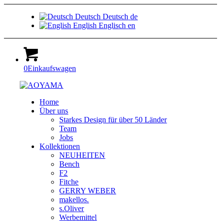
Deutsch
Deutsch
de
English
Englisch
en
0
Einkaufswagen
Home
Über uns
Starkes Design für über 50 Länder
Team
Jobs
Kollektionen
NEUHEITEN
Bench
F2
Fitche
GERRY WEBER
makellos.
s.Oliver
Werbemittel