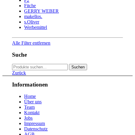
F2
Fitche
GERRY WEBER
makellos.
s.Oliver
Werbemittel
Alle Filter entfernen
Suche
Suche
Suchen
nach:
Zurück
Informationen
Home
Über uns
Team
Kontakt
Jobs
Impressum
Datenschutz
AGB