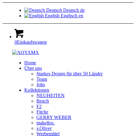
Deutsch
Deutsch
de
English
Englisch
en
0
Einkaufswagen
Home
Über uns
Starkes Design für über 50 Länder
Team
Jobs
Kollektionen
NEUHEITEN
Bench
F2
Fitche
GERRY WEBER
makellos.
s.Oliver
Werbemittel