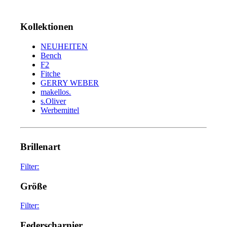
Kollektionen
NEUHEITEN
Bench
F2
Fitche
GERRY WEBER
makellos.
s.Oliver
Werbemittel
Brillenart
Filter:
glasses
75
Größe
sunglasses
34
Filter:
45
2
Federscharnier