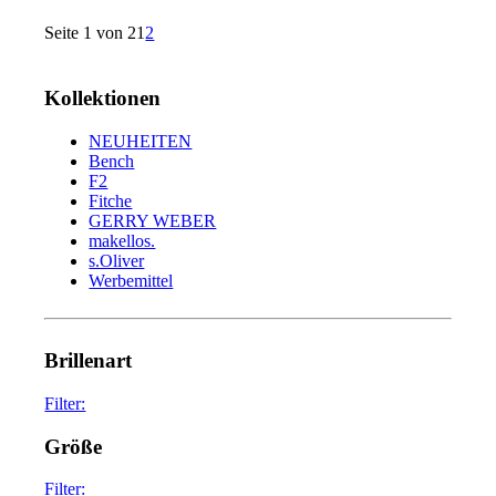
Seite 1 von 2
1
2
Kollektionen
NEUHEITEN
Bench
F2
Fitche
GERRY WEBER
makellos.
s.Oliver
Werbemittel
Brillenart
Filter:
glasses
75
Größe
sunglasses
34
Filter: