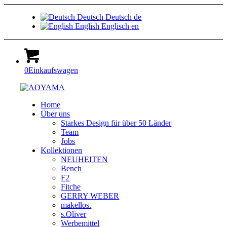
Deutsch
Deutsch
de
English
Englisch
en
0
Einkaufswagen
Home
Über uns
Starkes Design für über 50 Länder
Team
Jobs
Kollektionen
NEUHEITEN
Bench
F2
Fitche
GERRY WEBER
makellos.
s.Oliver
Werbemittel