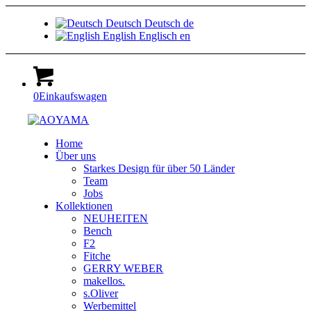
Deutsch
Deutsch
de
English
Englisch
en
0
Einkaufswagen
Home
Über uns
Starkes Design für über 50 Länder
Team
Jobs
Kollektionen
NEUHEITEN
Bench
F2
Fitche
GERRY WEBER
makellos.
s.Oliver
Werbemittel