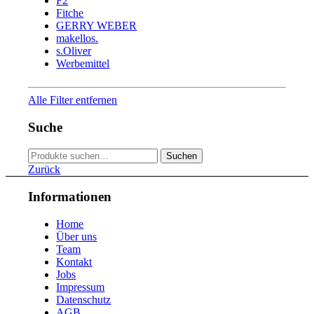
F2
Fitche
GERRY WEBER
makellos.
s.Oliver
Werbemittel
Alle Filter entfernen
Suche
Suche
Suchen
nach:
Zurück
Informationen
Home
Über uns
Team
Kontakt
Jobs
Impressum
Datenschutz
AGB