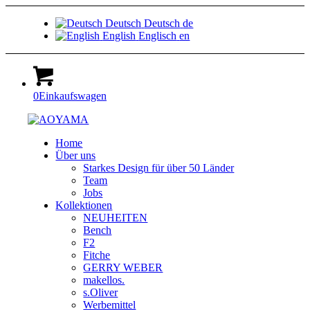
Deutsch
Deutsch
de
English
Englisch
en
0
Einkaufswagen
Home
Über uns
Starkes Design für über 50 Länder
Team
Jobs
Kollektionen
NEUHEITEN
Bench
F2
Fitche
GERRY WEBER
makellos.
s.Oliver
Werbemittel