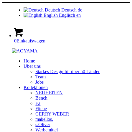
Deutsch
Deutsch
de
English
Englisch
en
0
Einkaufswagen
Home
Über uns
Starkes Design für über 50 Länder
Team
Jobs
Kollektionen
NEUHEITEN
Bench
F2
Fitche
GERRY WEBER
makellos.
s.Oliver
Werbemittel