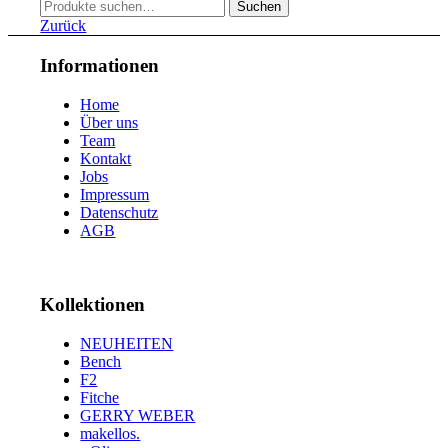
Suche
53
10
Suchen
nach:
54
9
Zurück
55
8
56
5
Informationen
57
6
58
6
Home
59
4
Über uns
60
2
Team
61
2
Kontakt
63
1
Jobs
Impressum
Datenschutz
AGB
Kollektionen
NEUHEITEN
Bench
F2
Fitche
GERRY WEBER
makellos.