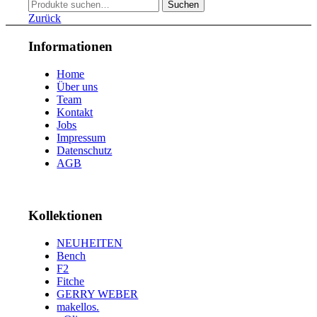
Suche
53
10
Suchen
nach:
54
9
Zurück
55
8
56
5
Informationen
57
6
58
6
Home
59
4
Über uns
60
2
Team
61
2
Kontakt
63
1
Jobs
Impressum
Datenschutz
AGB
Kollektionen
NEUHEITEN
Bench
F2
Fitche
GERRY WEBER
makellos.