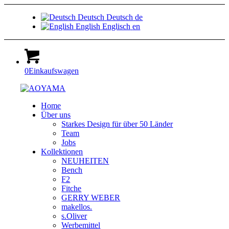
Deutsch
Deutsch
de
English
Englisch
en
0
Einkaufswagen
Home
Über uns
Starkes Design für über 50 Länder
Team
Jobs
Kollektionen
NEUHEITEN
Bench
F2
Fitche
GERRY WEBER
makellos.
s.Oliver
Werbemittel