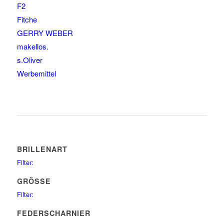
F2
Fitche
GERRY WEBER
makellos.
s.Oliver
Werbemittel
BRILLENART
Filter:
glasses
75
GRÖSSE
sunglasses
34
Filter:
45
2
FEDERSCHARNIER
47
6