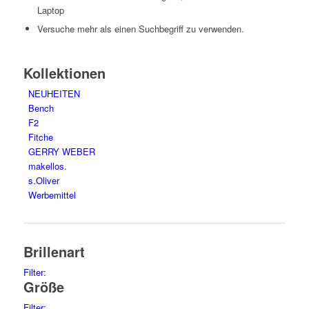
Laptop
Versuche mehr als einen Suchbegriff zu verwenden.
Kollektionen
NEUHEITEN
Bench
F2
Fitche
GERRY WEBER
makellos.
s.Oliver
Werbemittel
Brillenart
Filter:
Größe
glasses
75
sunglasses
34
Filter: