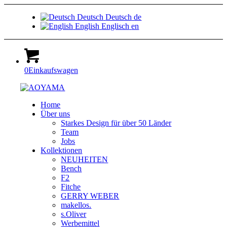
Deutsch
Deutsch
de
English
Englisch
en
0
Einkaufswagen
Home
Über uns
Starkes Design für über 50 Länder
Team
Jobs
Kollektionen
NEUHEITEN
Bench
F2
Fitche
GERRY WEBER
makellos.
s.Oliver
Werbemittel