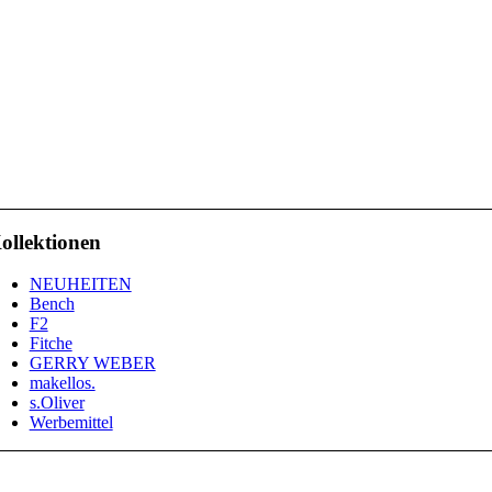
ollektionen
NEUHEITEN
Bench
F2
Fitche
GERRY WEBER
makellos.
s.Oliver
Werbemittel