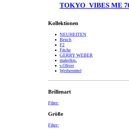
TOKYO_VIBES ME 7
Kollektionen
NEUHEITEN
Bench
F2
Fitche
GERRY WEBER
makellos.
s.Oliver
Werbemittel
Brillenart
Filter:
glasses
75
Größe
sunglasses
34
Filter: