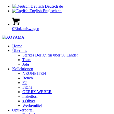
Deutsch
Deutsch
de
English
Englisch
en
0
Einkaufswagen
Home
Über uns
Starkes Design für über 50 Länder
Team
Jobs
Kollektionen
NEUHEITEN
Bench
F2
Fitche
GERRY WEBER
makellos.
s.Oliver
Werbemittel
Optikerportal