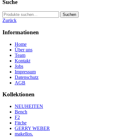
Suche
51
11
52
9
Suche
53
10
Suchen
nach:
54
9
Zurück
55
8
56
5
Informationen
57
6
58
6
Home
59
4
Über uns
60
2
Team
61
2
Kontakt
63
1
Jobs
Impressum
Datenschutz
AGB
Kollektionen
NEUHEITEN
Bench
F2
Fitche
GERRY WEBER
makellos.