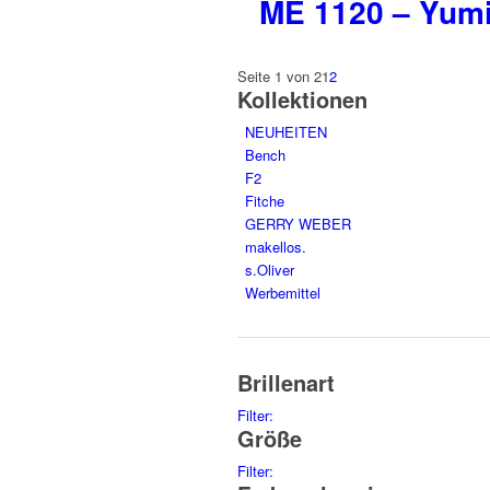
ME 1120 – Yum
Seite 1 von 2
1
2
Kollektionen
NEUHEITEN
Bench
F2
Fitche
GERRY WEBER
makellos.
s.Oliver
Werbemittel
Brillenart
Filter:
Größe
glasses
75
sunglasses
34
Filter:
45
2