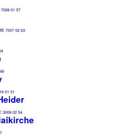
8
e
y
Heider
aikirche