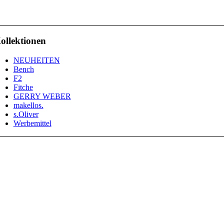
ollektionen
NEUHEITEN
Bench
F2
Fitche
GERRY WEBER
makellos.
s.Oliver
Werbemittel