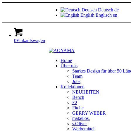
Deutsch
Deutsch
de
English
Englisch
en
0
Einkaufswagen
Home
Über uns
Starkes Design für über 50 Län
Team
Jobs
Kollektionen
NEUHEITEN
Bench
F2
Fitche
GERRY WEBER
makellos.
s.Oliver
Werbemittel