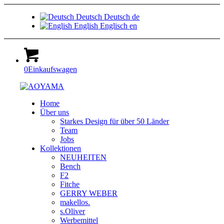
Deutsch
Deutsch
de
English
Englisch
en
0
Einkaufswagen
Home
Über uns
Starkes Design für über 50 Länder
Team
Jobs
Kollektionen
NEUHEITEN
Bench
F2
Fitche
GERRY WEBER
makellos.
s.Oliver
Werbemittel