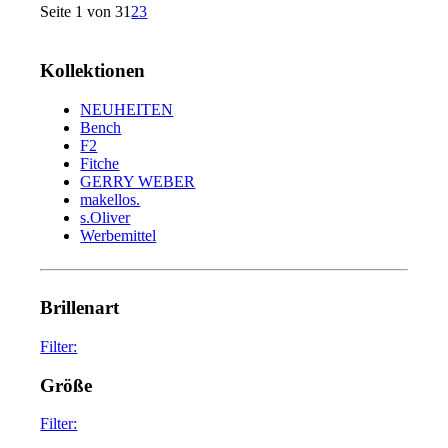
Seite 1 von 3
1
2
3
Kollektionen
NEUHEITEN
Bench
F2
Fitche
GERRY WEBER
makellos.
s.Oliver
Werbemittel
Brillenart
Filter:
glasses
75
Größe
sunglasses
34
Filter: