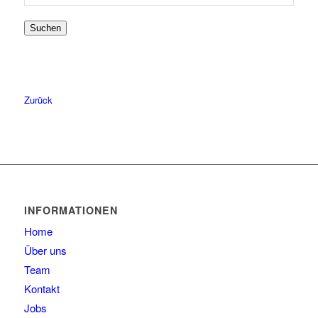
nach:
56
5
Suchen
57
6
58
6
59
4
60
2
Zurück
61
2
63
1
INFORMATIONEN
Home
Über uns
Team
Kontakt
Jobs