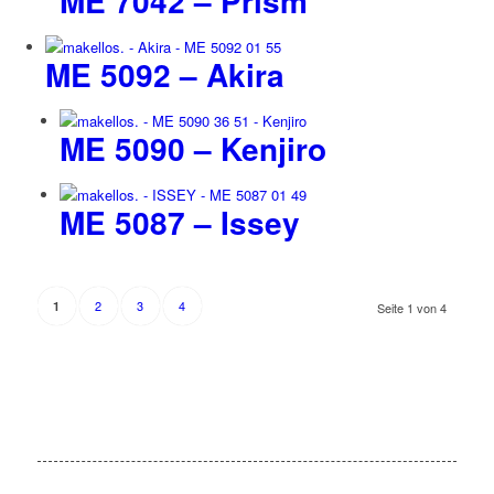
ME 7042 – Prism
ME 5092 – Akira
ME 5090 – Kenjiro
ME 5087 – Issey
2
3
4
1
Seite 1 von 4