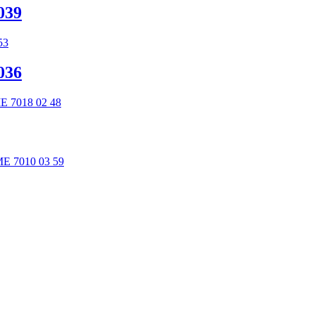
039
036