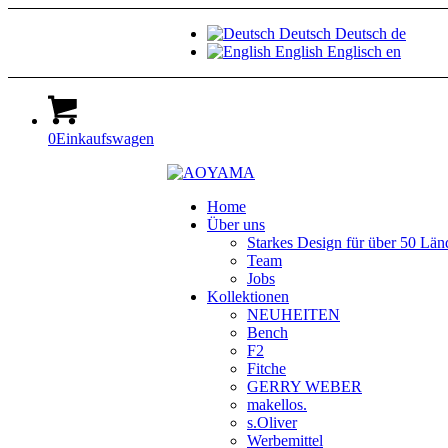
Deutsch
Deutsch
de
English
Englisch
en
0
Einkaufswagen
Home
Über uns
Starkes Design für über 50 Län
Team
Jobs
Kollektionen
NEUHEITEN
Bench
F2
Fitche
GERRY WEBER
makellos.
s.Oliver
Werbemittel