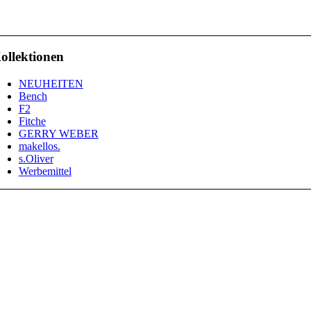
ollektionen
NEUHEITEN
Bench
F2
Fitche
GERRY WEBER
makellos.
s.Oliver
Werbemittel