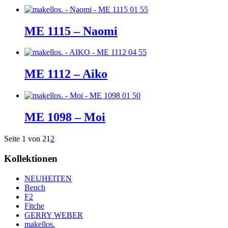
ME 1115 – Naomi
ME 1112 – Aiko
ME 1098 – Moi
Seite 1 von 2
1
2
Kollektionen
NEUHEITEN
Bench
F2
Fitche
GERRY WEBER
makellos.