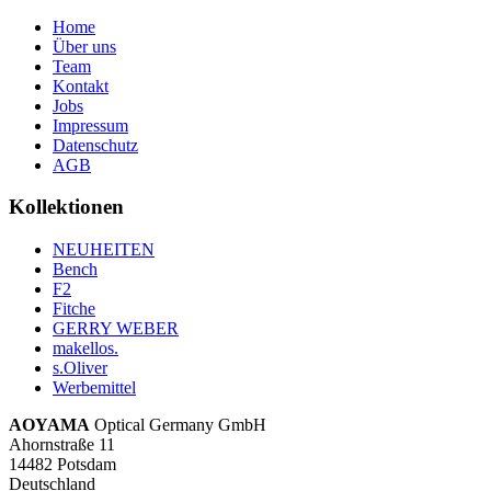
58
6
Home
59
4
Über uns
60
2
Team
61
2
Kontakt
63
1
Jobs
Impressum
Datenschutz
AGB
Kollektionen
NEUHEITEN
Bench
F2
Fitche
GERRY WEBER
makellos.
s.Oliver
Werbemittel
AOYAMA
Optical Germany GmbH
Ahornstraße 11
14482 Potsdam
Deutschland