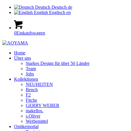
Deutsch
Deutsch
de
English
Englisch
en
0
Einkaufswagen
Home
Über uns
Starkes Design für über 50 Länder
Team
Jobs
Kollektionen
NEUHEITEN
Bench
F2
Fitche
GERRY WEBER
makellos.
s.Oliver
Werbemittel
Optikerportal