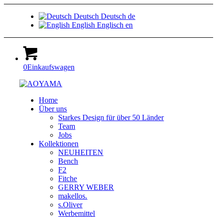
Deutsch
Deutsch
de
English
Englisch
en
0
Einkaufswagen
Home
Über uns
Starkes Design für über 50 Länder
Team
Jobs
Kollektionen
NEUHEITEN
Bench
F2
Fitche
GERRY WEBER
makellos.
s.Oliver
Werbemittel