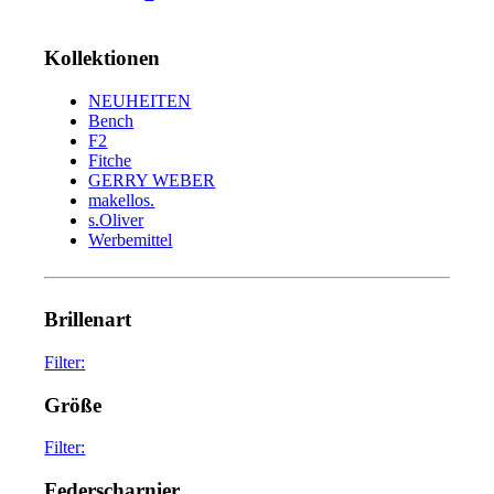
Kollektionen
NEUHEITEN
Bench
F2
Fitche
GERRY WEBER
makellos.
s.Oliver
Werbemittel
Brillenart
Filter:
glasses
75
Größe
sunglasses
34
Filter:
45
2
Federscharnier