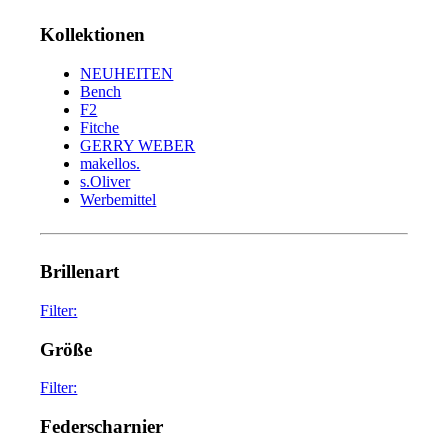
Kollektionen
NEUHEITEN
Bench
F2
Fitche
GERRY WEBER
makellos.
s.Oliver
Werbemittel
Brillenart
Filter:
glasses
75
Größe
sunglasses
34
Filter:
45
2
Federscharnier
47
6