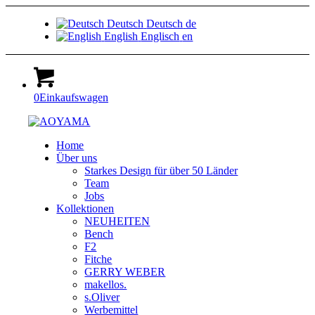
Deutsch
Deutsch
de
English
Englisch
en
0
Einkaufswagen
Home
Über uns
Starkes Design für über 50 Länder
Team
Jobs
Kollektionen
NEUHEITEN
Bench
F2
Fitche
GERRY WEBER
makellos.
s.Oliver
Werbemittel