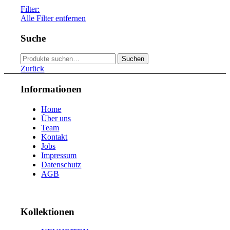
46
4
Filter:
48
9
Alle Filter entfernen
49
4
no
104
50
11
yes
5
Suche
51
11
52
9
Suche
53
10
Suchen
nach:
54
9
Zurück
55
8
56
5
Informationen
57
6
58
6
Home
59
4
Über uns
60
2
Team
61
2
Kontakt
63
1
Jobs
Impressum
Datenschutz
AGB
Kollektionen