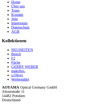
58
6
Home
59
3
Über uns
60
1
Team
61
1
Kontakt
Jobs
Impressum
Datenschutz
AGB
Kollektionen
NEUHEITEN
Bench
F2
Fitche
GERRY WEBER
makellos.
s.Oliver
Werbemittel
AOYAMA
Optical Germany GmbH
Ahornstraße 11
14482 Potsdam
Deutschland