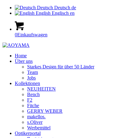
Deutsch
Deutsch
de
English
Englisch
en
0
Einkaufswagen
Home
Über uns
Starkes Design für über 50 Länder
Team
Jobs
Kollektionen
NEUHEITEN
Bench
F2
Fitche
GERRY WEBER
makellos.
s.Oliver
Werbemittel
Optikerportal