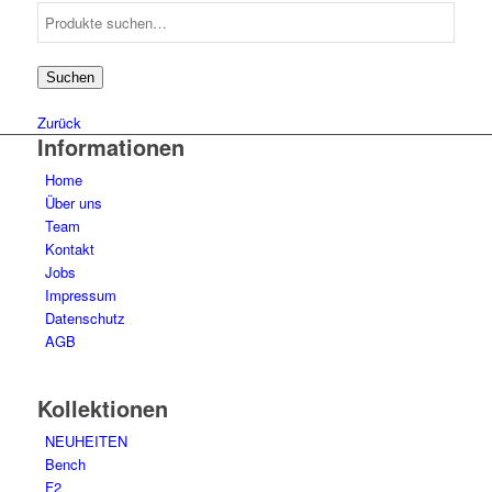
Suche
50
11
nach:
51
11
52
9
Suchen
53
10
54
9
Zurück
55
Informationen
8
56
5
Home
57
6
Über uns
58
6
Team
59
4
Kontakt
60
2
Jobs
61
2
Impressum
63
1
Datenschutz
AGB
Kollektionen
NEUHEITEN
Bench
F2