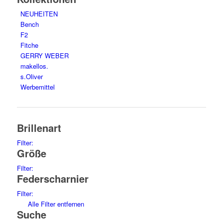
NEUHEITEN
Bench
F2
Fitche
GERRY WEBER
makellos.
s.Oliver
Werbemittel
Brillenart
Filter:
Größe
glasses
75
sunglasses
34
Filter:
Federscharnier
45
2
47
6
Filter:
46
4
no
104
Alle Filter entfernen
48
9
Suche
yes
5
49
4