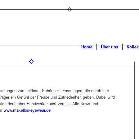
Home
Über uns
Kollek
fassungen von zeitloser Schönheit. Fassungen, die durch ihre
äger ein Gefühl der Freude und Zufriedenheit geben. Dabei wird
sion deutscher Handwerkskunst vereint. Alle News und
ter
www.makellos-eyewear.de