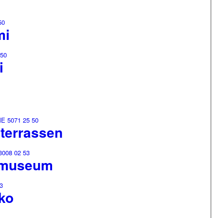
m
mi
i
terrassen
mmuseum
ko