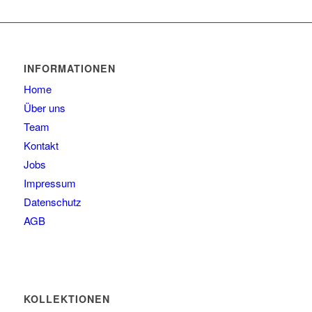
59
4
60
2
61
2
63
1
INFORMATIONEN
Home
Über uns
Team
Kontakt
Jobs
Impressum
Datenschutz
AGB
KOLLEKTIONEN