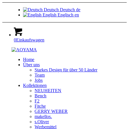
Deutsch
Deutsch
de
English
Englisch
en
0
Einkaufswagen
Home
Über uns
Starkes Design für über 50 Länder
Team
Jobs
Kollektionen
NEUHEITEN
Bench
F2
Fitche
GERRY WEBER
makellos.
s.Oliver
Werbemittel