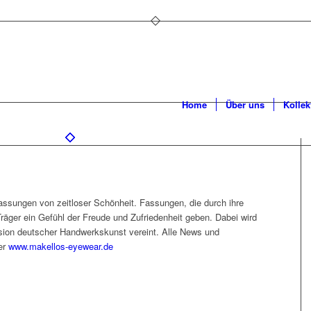
Home
Über uns
Kollek
fassungen von zeitloser Schönheit. Fassungen, die durch ihre
äger ein Gefühl der Freude und Zufriedenheit geben. Dabei wird
sion deutscher Handwerkskunst vereint. Alle News und
ter
www.makellos-eyewear.de