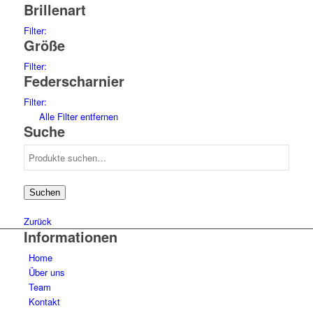
Brillenart
Filter:
Größe
sunglasses
15
Filter:
Federscharnier
66
1
67
1
Filter:
70
1
no
15
Alle Filter entfernen
74
1
Suche
64
1
Suche
69
1
nach:
51
1
54
1
Suchen
57
1
59
2
Zurück
60
Informationen
1
61
2
Home
62
1
Über uns
Team
Kontakt